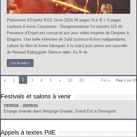
Présences d’Esprits #115, hiver 2024.46 pages N & B + 4 pages
couleurs.6 euros Couverture : Dungeonmeister Ce numéro 115 de
Présence d’Esprit est consacré aux jeux vidéo inspirés de Donjons &
Dragons. Une belle interview de Saîd (science-fiction indépendante,
culture du libre et livres fabriqués à la main) puis arrive une nouvelle
de Renaud Balleyguier Silence radio. Au fil de …
Lire la suite »
2
«
1
3
4
5
»
10
20
...
Fin »
Page 2 sur 23
Festivals et salons à venir
19/09/26 - 20/09/26
Etrange Grande
dans
Hettange Grande, Grand Est
à
Omnisport
Appels à textes PdE