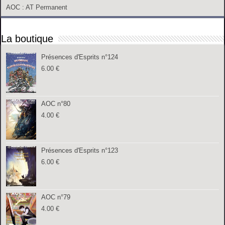
AOC
: AT Permanent
La boutique
Présences d'Esprits n°124
6.00
€
AOC n°80
4.00
€
Présences d'Esprits n°123
6.00
€
AOC n°79
4.00
€