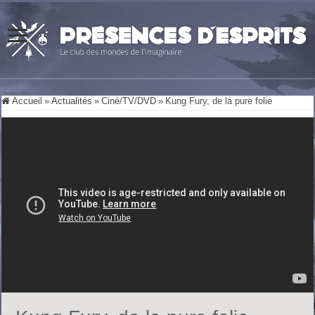
Accueil
»
Actualités
»
Ciné/TV/DVD
»
Kung Fury, de la pure folie