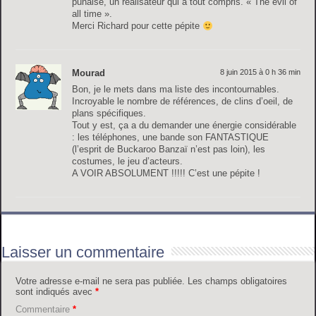
punaise, un réalisateur qui a tout compris. « The evil of
all time ».
Merci Richard pour cette pépite
Mourad
8 juin 2015 à 0 h 36 min
Bon, je le mets dans ma liste des incontournables.
Incroyable le nombre de références, de clins d’oeil, de
plans spécifiques.
Tout y est, ça a du demander une énergie considérable
: les téléphones, une bande son FANTASTIQUE
(l’esprit de Buckaroo Banzaï n’est pas loin), les
costumes, le jeu d’acteurs.
A VOIR ABSOLUMENT !!!!! C’est une pépite !
Laisser un commentaire
Votre adresse e-mail ne sera pas publiée.
Les champs obligatoires
sont indiqués avec
*
Commentaire
*