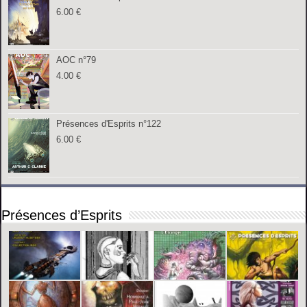
6.00
€
AOC n°79
4.00
€
Présences d'Esprits n°122
6.00
€
Présences d’Esprits