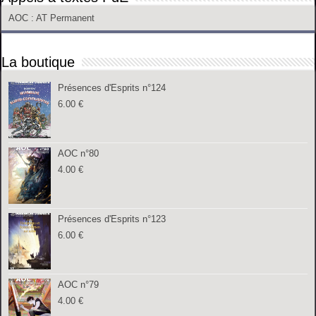
AOC
: AT Permanent
La boutique
Présences d'Esprits n°124
6.00
€
AOC n°80
4.00
€
Présences d'Esprits n°123
6.00
€
AOC n°79
4.00
€