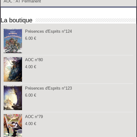
AOC
: AT Permanent
La boutique
Présences d'Esprits n°124
6.00
€
AOC n°80
4.00
€
Présences d'Esprits n°123
6.00
€
AOC n°79
4.00
€