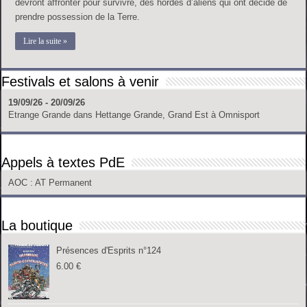
devront affronter pour survivre, des hordes d’aliens qui ont décidé de
prendre possession de la Terre.
Lire la suite »
Festivals et salons à venir
19/09/26 - 20/09/26
Etrange Grande
dans
Hettange Grande, Grand Est
à
Omnisport
Appels à textes PdE
AOC
: AT Permanent
La boutique
Présences d'Esprits n°124
6.00
€