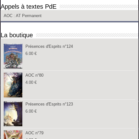
Appels à textes PdE
AOC
: AT Permanent
La boutique
Présences d'Esprits n°124
6.00
€
AOC n°80
4.00
€
Présences d'Esprits n°123
6.00
€
AOC n°79