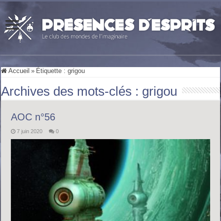
Accueil
»
Étiquette :
grigou
Archives des mots-clés :
grigou
AOC n°56
7 juin 2020
0