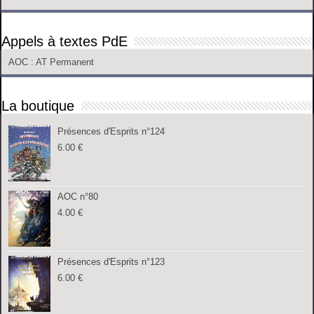
Appels à textes PdE
AOC
: AT Permanent
La boutique
Présences d'Esprits n°124
6.00
€
AOC n°80
4.00
€
Présences d'Esprits n°123
6.00
€