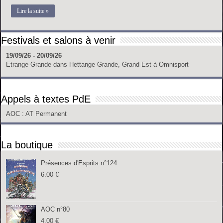
Lire la suite »
Festivals et salons à venir
19/09/26 - 20/09/26
Etrange Grande
dans
Hettange Grande, Grand Est
à
Omnisport
Appels à textes PdE
AOC
: AT Permanent
La boutique
Présences d'Esprits n°124
6.00
€
AOC n°80
4.00
€