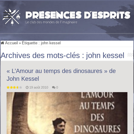
Accueil
»
Étiquette :
john kessel
Archives des mots-clés :
john kessel
« L’Amour au temps des dinosaures » de
John Kessel
19 août 2010
0