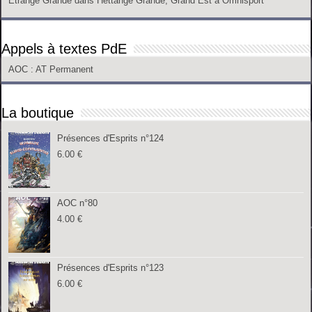
Etrange Grande
dans
Hettange Grande, Grand Est
à
Omnisport
Appels à textes PdE
AOC
: AT Permanent
La boutique
Présences d'Esprits n°124
6.00
€
AOC n°80
4.00
€
Présences d'Esprits n°123
6.00
€