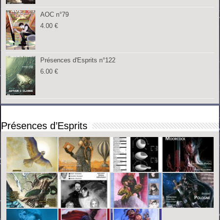
AOC n°79
4.00
€
Présences d'Esprits n°122
6.00
€
Présences d’Esprits