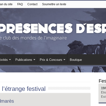
an du site
FAQ
Contact
Soumettre un texte
ivités
Publications
Prix & Concours
Boutique
Fes
:
l’étrange festival
19/
Etr
Est
almarès