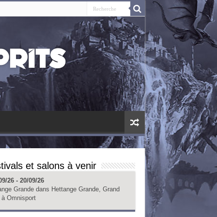
tivals et salons à venir
09/26 - 20/09/26
ange Grande
dans
Hettange Grande, Grand
à
Omnisport