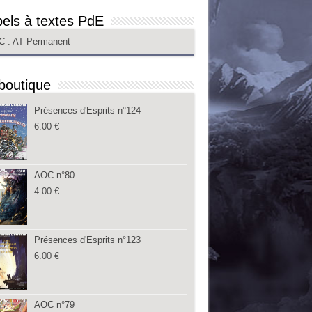
els à textes PdE
C
: AT Permanent
boutique
Présences d'Esprits n°124
6.00
€
AOC n°80
4.00
€
Présences d'Esprits n°123
6.00
€
AOC n°79