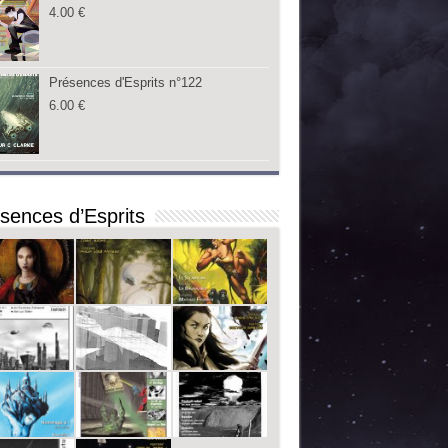
4.00
€
Présences d'Esprits n°122
6.00
€
sences d’Esprits