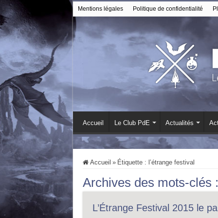
Mentions légales
Politique de confidentialité
Pl
Accueil
Le Club PdE
Actualités
Act
Accueil
»
Étiquette :
l’étrange festival
Archives des mots-clés 
L’Étrange Festival 2015 le p