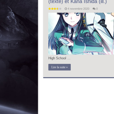
(texte) et Kana Ishida (ill.)
4 novembre 2020
0
High School …
Lire la suite »