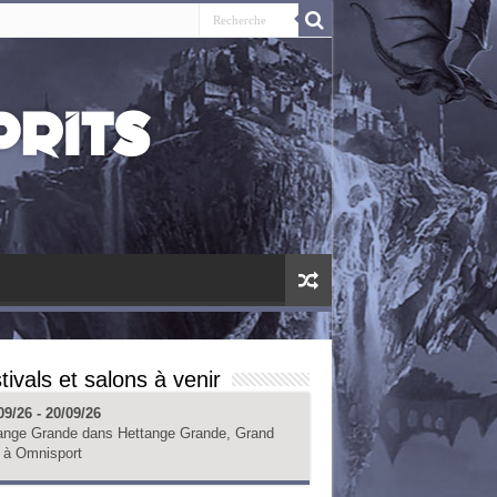
tivals et salons à venir
09/26 - 20/09/26
ange Grande
dans
Hettange Grande, Grand
à
Omnisport