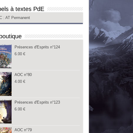
els à textes PdE
C
: AT Permanent
boutique
Présences d'Esprits n°124
6.00
€
AOC n°80
4.00
€
Présences d'Esprits n°123
6.00
€
AOC n°79