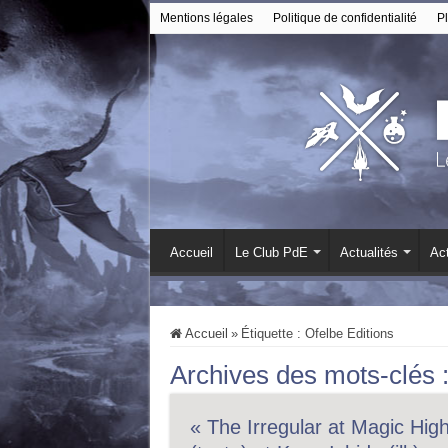
Mentions légales
Politique de confidentialité
Pl
Accueil
Le Club PdE
Actualités
Act
Accueil
»
Étiquette :
Ofelbe Editions
Archives des mots-clés 
« The Irregular at Magic Hig