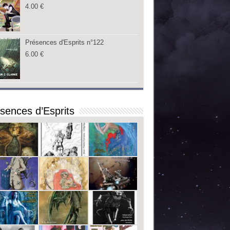
4.00
€
Présences d'Esprits n°122
6.00
€
sences d’Esprits