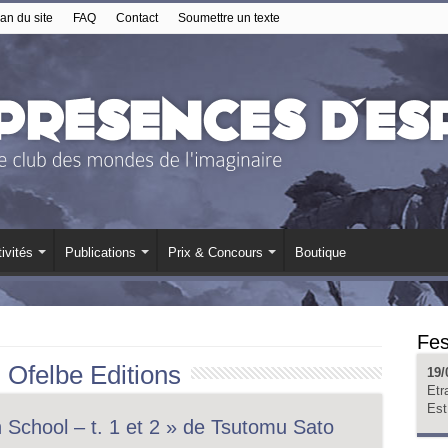
an du site
FAQ
Contact
Soumettre un texte
ivités
Publications
Prix & Concours
Boutique
Fes
:
Ofelbe Editions
19/
Etr
Est
h School – t. 1 et 2 » de Tsutomu Sato