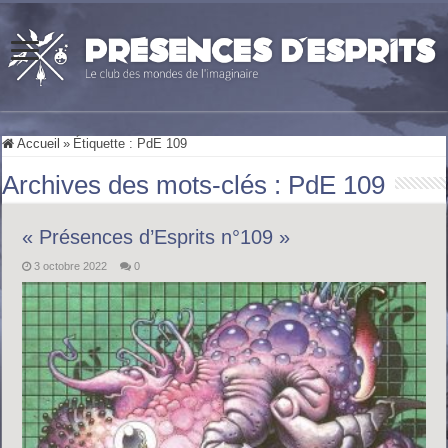
Accueil
»
Étiquette :
PdE 109
Archives des mots-clés :
PdE 109
« Présences d’Esprits n°109 »
3 octobre 2022
0