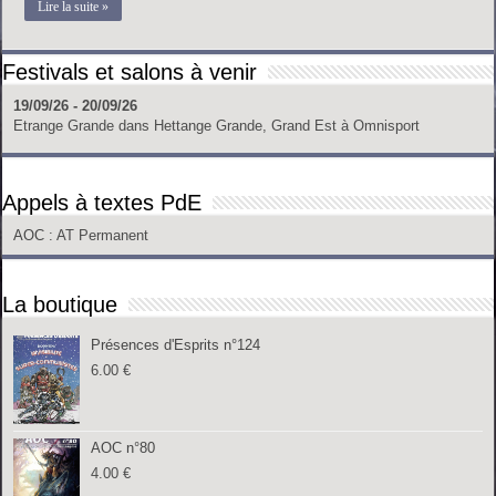
Lire la suite »
Festivals et salons à venir
19/09/26 - 20/09/26
Etrange Grande
dans
Hettange Grande, Grand Est
à
Omnisport
Appels à textes PdE
AOC
: AT Permanent
La boutique
Présences d'Esprits n°124
6.00
€
AOC n°80
4.00
€