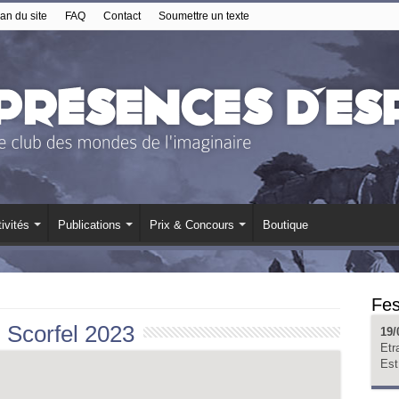
an du site
FAQ
Contact
Soumettre un texte
ivités
Publications
Prix & Concours
Boutique
Fes
:
Scorfel 2023
19/
Etr
Est