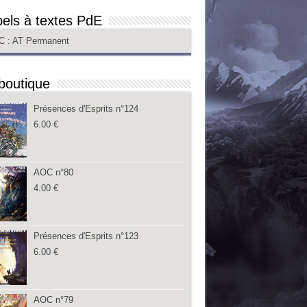
els à textes PdE
C
: AT Permanent
boutique
Présences d'Esprits n°124
6.00
€
AOC n°80
4.00
€
Présences d'Esprits n°123
6.00
€
AOC n°79