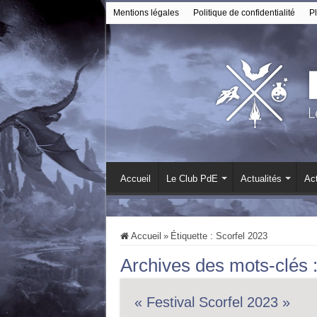
Mentions légales
Politique de confidentialité
Pl
Accueil
Le Club PdE
Actualités
Act
Accueil
»
Étiquette :
Scorfel 2023
Archives des mots-clés 
« Festival Scorfel 2023 »