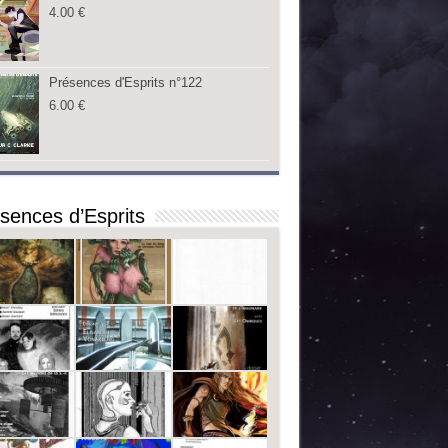
4.00
€
Présences d'Esprits n°122
6.00
€
sences d’Esprits