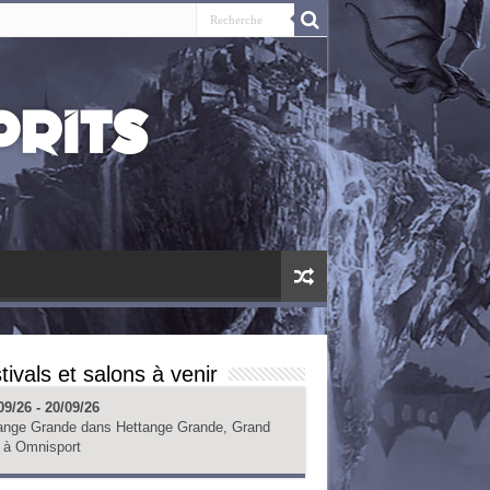
tivals et salons à venir
09/26 - 20/09/26
ange Grande
dans
Hettange Grande, Grand
à
Omnisport