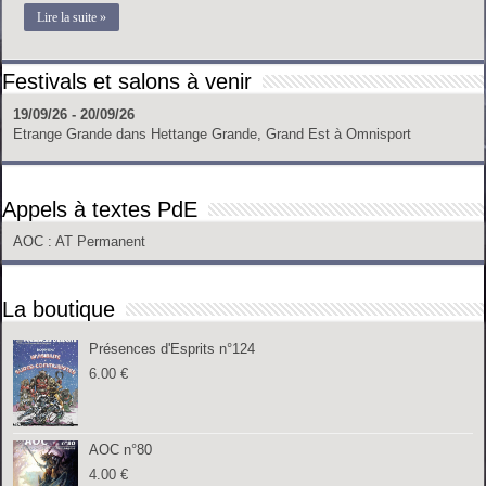
Lire la suite »
Festivals et salons à venir
19/09/26 - 20/09/26
Etrange Grande
dans
Hettange Grande, Grand Est
à
Omnisport
Appels à textes PdE
AOC
: AT Permanent
La boutique
Présences d'Esprits n°124
6.00
€
AOC n°80
4.00
€