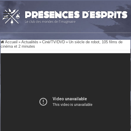
Accueil
»
Actualités
»
Ciné/TV/DVD
»
Un siècle de robot, 105 films de
cinéma et 2 minutes