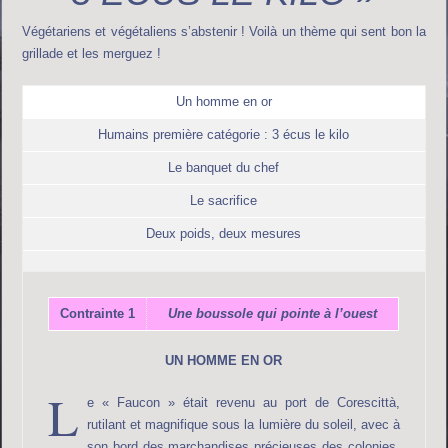
Végétariens et végétaliens s’abstenir ! Voilà un thème qui sent bon la
grillade et les merguez !
Un homme en or
Humains première catégorie : 3 écus le kilo
Le banquet du chef
Le sacrifice
Deux poids, deux mesures
Contrainte 1
Une boussole qui pointe à l’ouest
UN HOMME EN OR
L
e « Faucon » était revenu au port de Corescittà,
rutilant et magnifique sous la lumière du soleil, avec à
son bord des marchandises précieuses des colonies.