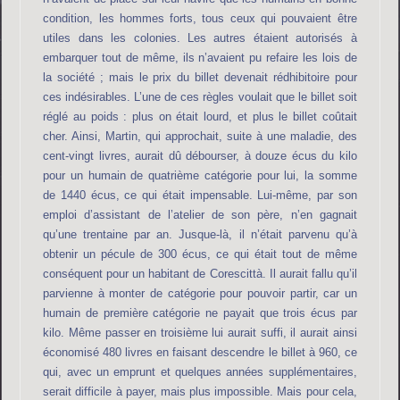
condition, les hommes forts, tous ceux qui pouvaient être
utiles dans les colonies. Les autres étaient autorisés à
embarquer tout de même, ils n’avaient pu refaire les lois de
la société ; mais le prix du billet devenait rédhibitoire pour
ces indésirables. L’une de ces règles voulait que le billet soit
réglé au poids : plus on était lourd, et plus le billet coûtait
cher. Ainsi, Martin, qui approchait, suite à une maladie, des
cent-vingt livres, aurait dû débourser, à douze écus du kilo
pour un humain de quatrième catégorie pour lui, la somme
de 1440 écus, ce qui était impensable. Lui-même, par son
emploi d’assistant de l’atelier de son père, n’en gagnait
qu’une trentaine par an. Jusque-là, il n’était parvenu qu’à
obtenir un pécule de 300 écus, ce qui était tout de même
conséquent pour un habitant de Corescittà. Il aurait fallu qu’il
parvienne à monter de catégorie pour pouvoir partir, car un
humain de première catégorie ne payait que trois écus par
kilo. Même passer en troisième lui aurait suffi, il aurait ainsi
économisé 480 livres en faisant descendre le billet à 960, ce
qui, avec un emprunt et quelques années supplémentaires,
serait difficile à payer, mais plus impossible. Mais pour cela,