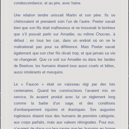
condescendance, et au pire, avec haine.
Une relation tendre unissait Martin et son père. Ils se
chérissaient et prenaient soin l’un de l’autre. Peeter savait
bien que son fils était malheureux et ne trouverait le bonheur
que s’il pouvait partir sur Amadée, ou même Chocran, à
défaut ; en tous les cas, dans un endroit où on ne le
maltraiterait pas pour sa différence. Mais Peeter savait
également que son cher fils rêvait trop, et que jamais sa vie
ne changerait. Que ce soit sur Amadée ou dans les landes
de Beetiver, les humains étaient tous aussi cruels et bêtes,
aussi intolérants et mesquins.
Le « Faucon » était un vaisseau régi par des lois
centenaires. Quand les constructeurs l’avaient mis en
service, ils avaient produit avec lui un règlement long
comme la barbe d’un sage, et des conditions
d’embarquement injustes et drastiques. Ses augustes
ingénieurs étaient tous des humains de première catégorie,
aux corps parfaits, mais aux valeurs rétrogrades. Pour eux,
n’avaient de place sur leur navire que les humains en bonne