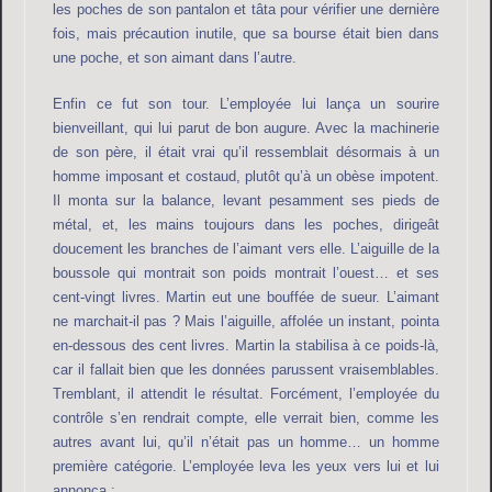
les poches de son pantalon et tâta pour vérifier une dernière
fois, mais précaution inutile, que sa bourse était bien dans
une poche, et son aimant dans l’autre.
Enfin ce fut son tour. L’employée lui lança un sourire
bienveillant, qui lui parut de bon augure. Avec la machinerie
de son père, il était vrai qu’il ressemblait désormais à un
homme imposant et costaud, plutôt qu’à un obèse impotent.
Il monta sur la balance, levant pesamment ses pieds de
métal, et, les mains toujours dans les poches, dirigeât
doucement les branches de l’aimant vers elle. L’aiguille de la
boussole qui montrait son poids montrait l’ouest… et ses
cent-vingt livres. Martin eut une bouffée de sueur. L’aimant
ne marchait-il pas ? Mais l’aiguille, affolée un instant, pointa
en-dessous des cent livres. Martin la stabilisa à ce poids-là,
car il fallait bien que les données parussent vraisemblables.
Tremblant, il attendit le résultat. Forcément, l’employée du
contrôle s’en rendrait compte, elle verrait bien, comme les
autres avant lui, qu’il n’était pas un homme… un homme
première catégorie. L’employée leva les yeux vers lui et lui
annonça :