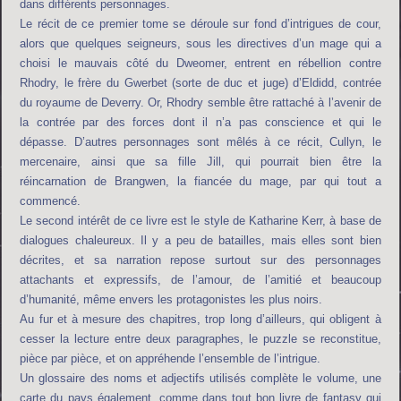
dans différents personnages.
Le récit de ce premier tome se déroule sur fond d’intrigues de cour,
alors que quelques seigneurs, sous les directives d’un mage qui a
choisi le mauvais côté du Dweomer, entrent en rébellion contre
Rhodry, le frère du Gwerbet (sorte de duc et juge) d’Eldidd, contrée
du royaume de Deverry. Or, Rhodry semble être rattaché à l’avenir de
la contrée par des forces dont il n’a pas conscience et qui le
dépasse. D’autres personnages sont mêlés à ce récit, Cullyn, le
mercenaire, ainsi que sa fille Jill, qui pourrait bien être la
réincarnation de Brangwen, la fiancée du mage, par qui tout a
commencé.
Le second intérêt de ce livre est le style de Katharine Kerr, à base de
dialogues chaleureux. Il y a peu de batailles, mais elles sont bien
décrites, et sa narration repose surtout sur des personnages
attachants et expressifs, de l’amour, de l’amitié et beaucoup
d’humanité, même envers les protagonistes les plus noirs.
Au fur et à mesure des chapitres, trop long d’ailleurs, qui obligent à
cesser la lecture entre deux paragraphes, le puzzle se reconstitue,
pièce par pièce, et on appréhende l’ensemble de l’intrigue.
Un glossaire des noms et adjectifs utilisés complète le volume, une
carte du pays également, comme dans tout bon livre de fantasy qui