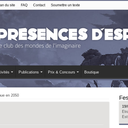
an du site
FAQ
Contact
Soumettre un texte
ivités
Publications
Prix & Concours
Boutique
nue en 2050
Fes
19/
Etr
Est