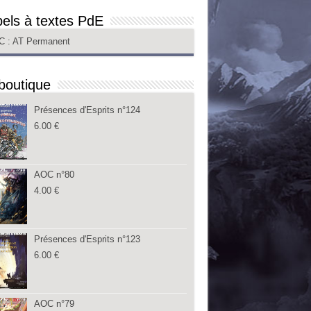
els à textes PdE
C
: AT Permanent
boutique
Présences d'Esprits n°124
6.00
€
AOC n°80
4.00
€
Présences d'Esprits n°123
6.00
€
AOC n°79