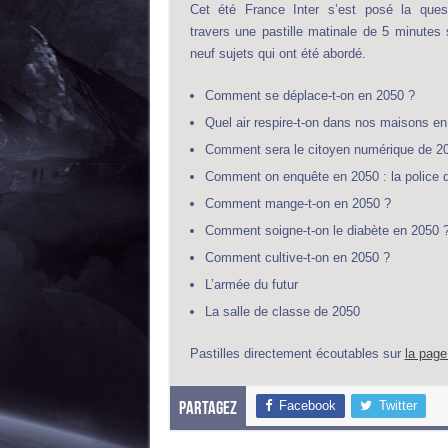
Cet été France Inter s’est posé la ques
travers une pastille matinale de 5 minute
neuf sujets qui ont été abordé.
Comment se déplace-t-on en 2050 ?
Quel air respire-t-on dans nos maisons en
Comment sera le citoyen numérique de 2
Comment on enquête en 2050 : la police d
Comment mange-t-on en 2050 ?
Comment soigne-t-on le diabète en 2050 
Comment cultive-t-on en 2050 ?
L’armée du futur
La salle de classe de 2050
Pastilles directement écoutables sur
la pag
Facebook
Twitter
Partagez