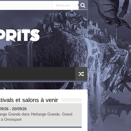
tivals et salons à venir
09/26 - 20/09/26
ange Grande
dans
Hettange Grande, Grand
à
Omnisport