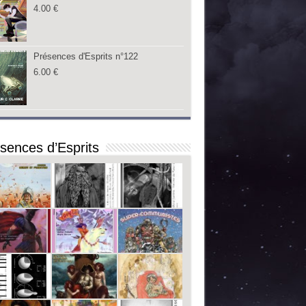
4.00
€
Présences d'Esprits n°122
6.00
€
sences d’Esprits