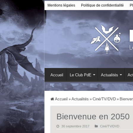
Mentions légales
Politique de confidentialité
Pl
Accueil
Le Club PdE
Actualités
Act
Accueil
»
Actualités
»
Ciné/TV/DVD
»
Bienve
Bienvenue en 2050
30 septembre 2017
Ciné/TV/DVD