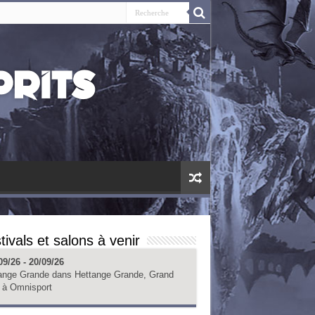
tivals et salons à venir
09/26 - 20/09/26
ange Grande
dans
Hettange Grande, Grand
à
Omnisport