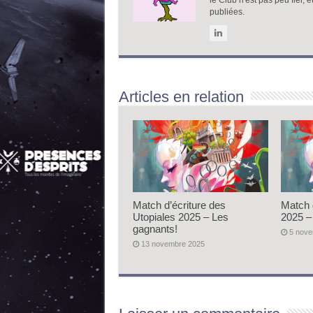
le Club n'est pas peu fier,
publiées.
Articles en relation
Match d’écriture des
Match 
Utopiales 2025 – Les
2025 –
gagnants!
5 nov
13 novembre 2025