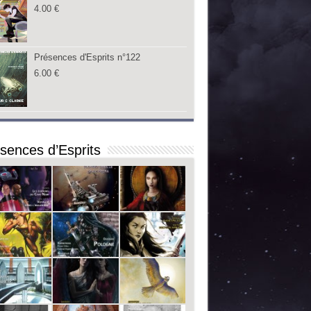
4.00
€
Présences d'Esprits n°122
6.00
€
sences d’Esprits