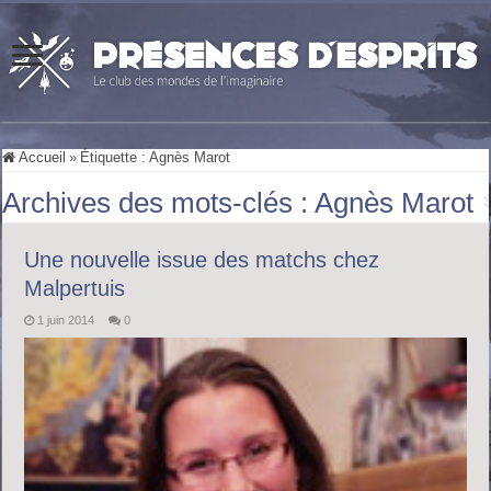
Accueil
»
Étiquette :
Agnès Marot
Archives des mots-clés :
Agnès Marot
Une nouvelle issue des matchs chez
Malpertuis
1 juin 2014
0