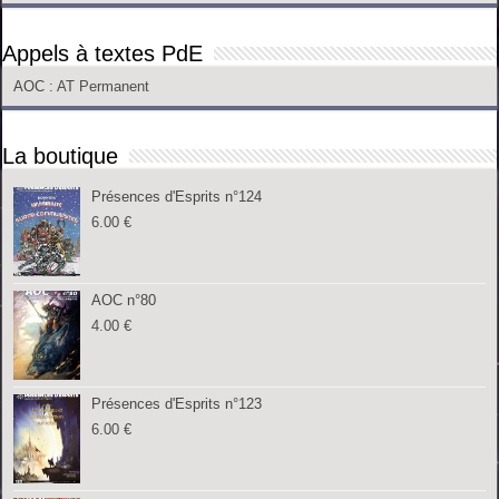
Appels à textes PdE
AOC
: AT Permanent
La boutique
Présences d'Esprits n°124
6.00
€
AOC n°80
4.00
€
Présences d'Esprits n°123
6.00
€