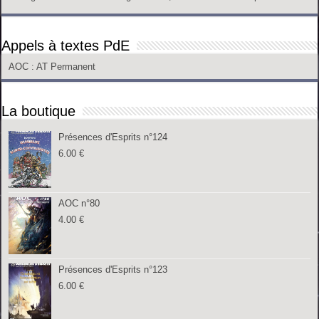
Appels à textes PdE
AOC
: AT Permanent
La boutique
Présences d'Esprits n°124
6.00
€
AOC n°80
4.00
€
Présences d'Esprits n°123
6.00
€