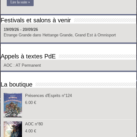
Lire la suite »
Festivals et salons à venir
19/09/26 - 20/09/26
Etrange Grande
dans
Hettange Grande, Grand Est
à
Omnisport
Appels à textes PdE
AOC
: AT Permanent
La boutique
Présences d'Esprits n°124
6.00
€
AOC n°80
4.00
€