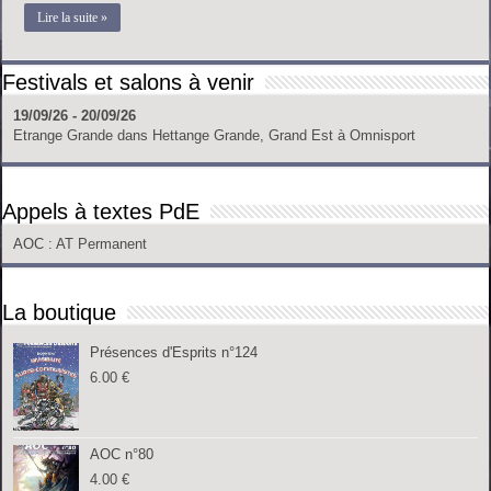
Lire la suite »
Festivals et salons à venir
19/09/26 - 20/09/26
Etrange Grande
dans
Hettange Grande, Grand Est
à
Omnisport
Appels à textes PdE
AOC
: AT Permanent
La boutique
Présences d'Esprits n°124
6.00
€
AOC n°80
4.00
€