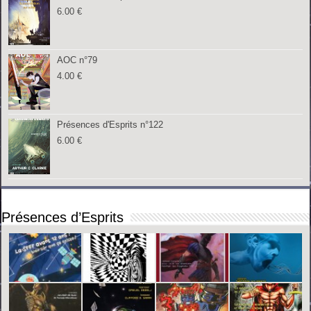
6.00
€
AOC n°79
4.00
€
Présences d'Esprits n°122
6.00
€
Présences d’Esprits