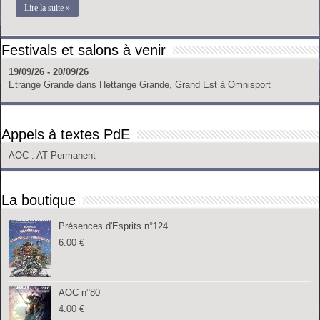
Lire la suite »
Festivals et salons à venir
19/09/26 - 20/09/26
Etrange Grande
dans
Hettange Grande, Grand Est
à
Omnisport
Appels à textes PdE
AOC
: AT Permanent
La boutique
Présences d'Esprits n°124
6.00
€
AOC n°80
4.00
€