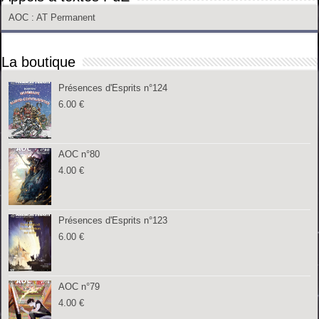
AOC
: AT Permanent
La boutique
Présences d'Esprits n°124
6.00
€
AOC n°80
4.00
€
Présences d'Esprits n°123
6.00
€
AOC n°79
4.00
€