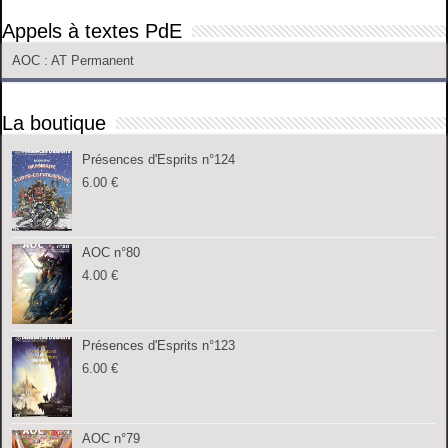
Appels à textes PdE
AOC
: AT Permanent
La boutique
Présences d'Esprits n°124
6.00
€
AOC n°80
4.00
€
Présences d'Esprits n°123
6.00
€
AOC n°79