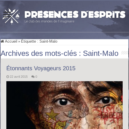
Accueil
»
Étiquette :
Saint-Malo
Archives des mots-clés :
Saint-Malo
Étonnants Voyageurs 2015
22 avril 2015
0