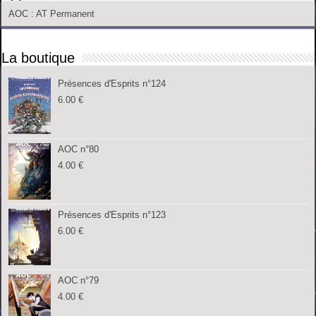
AOC
: AT Permanent
La boutique
Présences d'Esprits n°124
6.00
€
AOC n°80
4.00
€
Présences d'Esprits n°123
6.00
€
AOC n°79
4.00
€