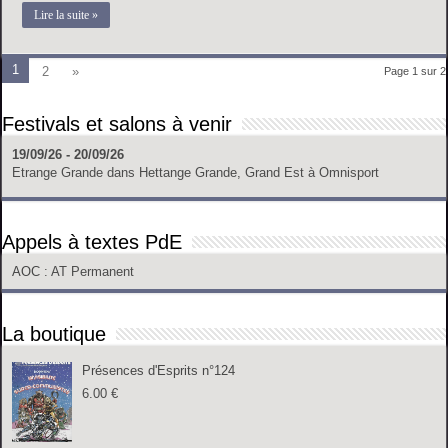
Lire la suite »
1
2
»
Page 1 sur 2
Festivals et salons à venir
19/09/26 - 20/09/26
Etrange Grande
dans
Hettange Grande, Grand Est
à
Omnisport
Appels à textes PdE
AOC
: AT Permanent
La boutique
Présences d'Esprits n°124
6.00
€