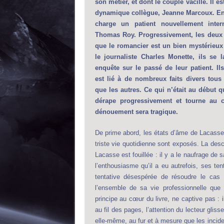
son métier, et dont le couple vacille. Il e
dynamique collègue, Jeanne Marcoux. En
charge un patient nouvellement inter
Thomas Roy. Progressivement, les deux 
que le romancier est un bien mystérieux
le journaliste Charles Monette, ils se 
enquête sur le passé de leur patient. Ils
est lié à de nombreux faits divers tous
que les autres. Ce qui n’était au début q
dérape progressivement et tourne au c
dénouement sera tragique.
De prime abord, les états d’âme de Lacass
triste vie quotidienne sont exposés. La des
Lacasse est fouillée : il y a le naufrage de 
l’enthousiasme qu’il a eu autrefois, ses te
tentative désespérée de résoudre le cas 
l’ensemble de sa vie professionnelle que 
principe au cœur du livre, ne captive pas : 
au fil des pages, l’attention du lecteur gli
elle-même, au fur et à mesure que les inciden