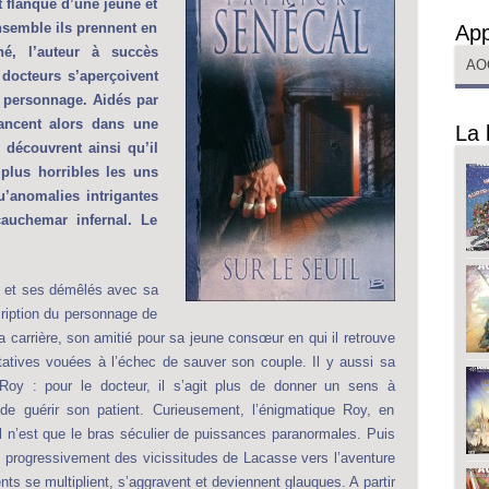
st flanqué d’une jeune et
semble ils prennent en
App
né, l’auteur à succès
AO
docteurs s’aperçoivent
 personnage. Aidés par
lancent alors dans une
La 
 découvrent ainsi qu’il
 plus horribles les uns
u’anomalies intrigantes
auchemar infernal. Le
e et ses démêlés avec sa
cription du personnage de
sa carrière, son amitié pour sa jeune consœur en qui il retrouve
ntatives vouées à l’échec de sauver son couple. Il y aussi sa
Roy : pour le docteur, il s’agit plus de donner un sens à
de guérir son patient. Curieusement, l’énigmatique Roy, en
il n’est que le bras séculier de puissances paranormales. Puis
sse progressivement des vicissitudes de Lacasse vers l’aventure
ts se multiplient, s’aggravent et deviennent glauques. A partir