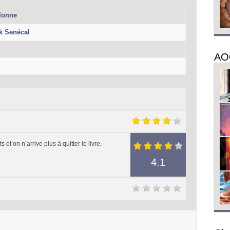
lonne
ck Senécal
AO
 on n’arrive plus à quitter le livre.
4.1