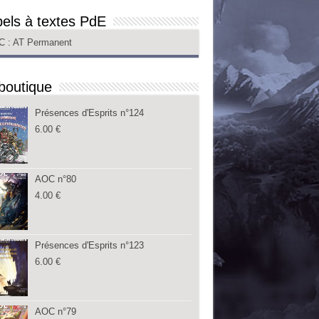
els à textes PdE
C
: AT Permanent
boutique
Présences d'Esprits n°124
6.00
€
AOC n°80
4.00
€
Présences d'Esprits n°123
6.00
€
AOC n°79