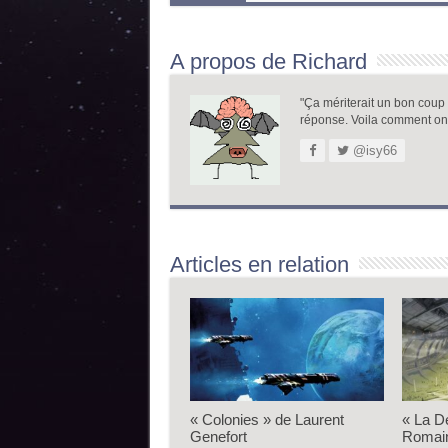
A propos de Richard
"Ça mériterait un bon coup de
réponse. Voila comment on
@isy66
Articles en relation
« Colonies » de Laurent
« La D
Genefort
Romai