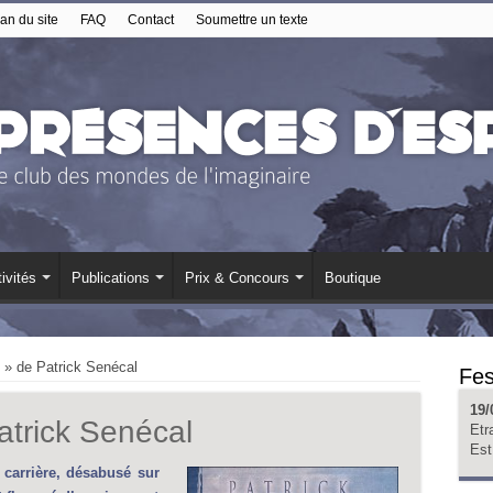
an du site
FAQ
Contact
Soumettre un texte
ivités
Publications
Prix & Concours
Boutique
l » de Patrick Senécal
Fes
19/
Patrick Senécal
Etr
Est
 carrière, désabusé sur