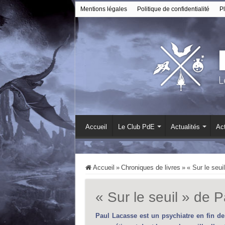
Mentions légales
Politique de confidentialité
Pl
Accueil
Le Club PdE
Actualités
Act
Accueil
»
Chroniques de livres
»
« Sur le seui
« Sur le seuil » de 
Paul Lacasse est un psychiatre en fin de