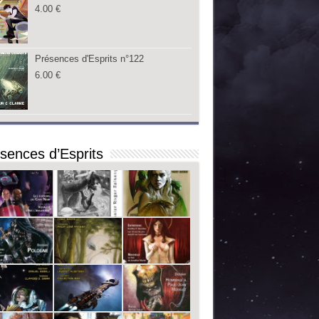
4.00
€
Présences d'Esprits n°122
6.00
€
sences d’Esprits