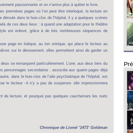
nnent passionnants et on n’arrive plus à quitter le livre.
s premières pages où l’on peut être interloqué, la lecture en
e déroule dans le huis-clos de l’hôpital, il y a quelques scènes
elà de ces deux lieux : à quand une adaptation pour le théâtre
tyle est enlevé, grâce à de très nombreuses séquences de
ne page en italique, au ton onirique, qui place le lecteur au
dices sur le dénouement, elles permettent ainsi de garder un
Pré
, deux se remarquent particulièrement. L’une, aux deux tiers du
 des personnages secondaires : associée aux quatre pages déjà
utre, dans le huis-clos de l’aile psychiatrique de l’hôpital, est
par le lecteur –il n’y a pas de suspense- elle impressionnera
t de lecture, et pourquoi pas quelques cauchemars les nuits
Chronique de
Lionel ‘1473’ Goldman