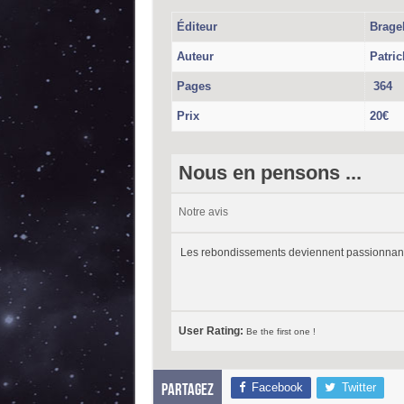
Éditeur
Brage
Auteur
Patri
Pages
364
Prix
20€
Nous en pensons ...
Notre avis
Les rebondissements deviennent passionnants et
User Rating:
Be the first one !
Facebook
Twitter
Partagez