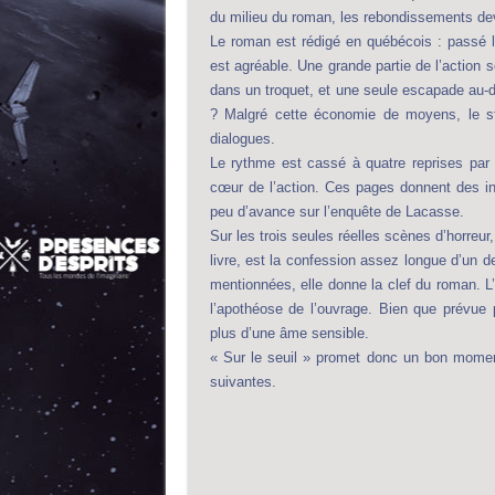
du milieu du roman, les rebondissements devie
Le roman est rédigé en québécois : passé le
est agréable. Une grande partie de l’action s
dans un troquet, et une seule escapade au-d
? Malgré cette économie de moyens, le s
dialogues.
Le rythme est cassé à quatre reprises par u
cœur de l’action. Ces pages donnent des in
peu d’avance sur l’enquête de Lacasse.
Sur les trois seules réelles scènes d’horreur
livre, est la confession assez longue d’un
mentionnées, elle donne la clef du roman. L’a
l’apothéose de l’ouvrage. Bien que prévue 
plus d’une âme sensible.
« Sur le seuil » promet donc un bon momen
suivantes.