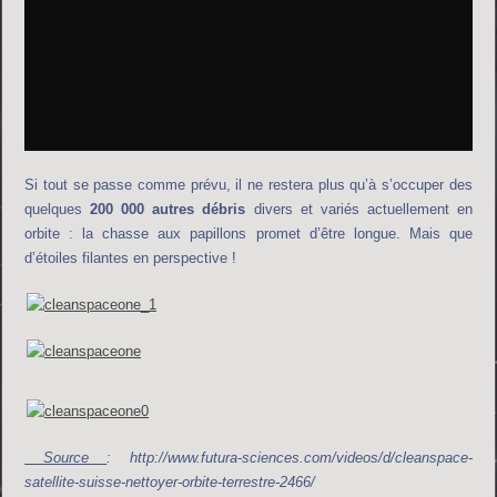
Si tout se passe comme prévu, il ne restera plus qu’à s’occuper des
quelques
200 000 autres débris
divers et variés actuellement en
orbite : la chasse aux papillons promet d’être longue. Mais que
d’étoiles filantes en perspective !
Source
: http://www.futura-sciences.com/videos/d/cleanspace-
satellite-suisse-nettoyer-orbite-terrestre-2466/