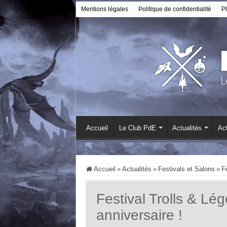
Mentions légales
Politique de confidentialité
Pl
Accueil
Le Club PdE
Actualités
Act
Accueil
»
Actualités
»
Festivals et Salons
»
F
Festival Trolls & L
anniversaire !