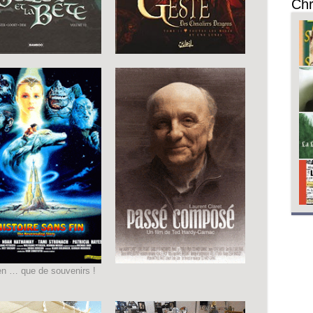
Chr
en … que de souvenirs !