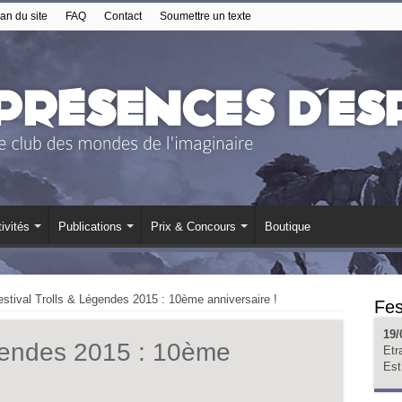
an du site
FAQ
Contact
Soumettre un texte
ivités
Publications
Prix & Concours
Boutique
estival Trolls & Légendes 2015 : 10ème anniversaire !
Fes
19/
égendes 2015 : 10ème
Etr
Est