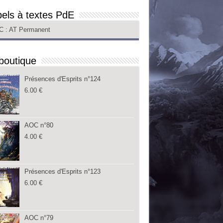
els à textes PdE
C
: AT Permanent
boutique
Présences d'Esprits n°124
6.00
€
AOC n°80
4.00
€
Présences d'Esprits n°123
6.00
€
AOC n°79