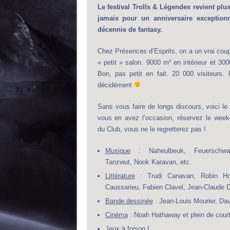
Le festival Trolls & Légendes revient pl
jamais pour un anniversaire exception
décennie de fantasy.
Chez Présences d’Esprits, on a un vrai cou
« petit » salon. 9000 m² en intérieur et 300
Bon, pas petit en fait. 20 000 visiteurs. 
décidément
Sans vous faire de longs discours, voici l
vous en avez l’occasion, réservez le week-
du Club, vous ne le regretterez pas !
Musique
:
Naheulbeuk
,
Feuerschw
Tanzwut, Nook Karavan, etc.
Littérature
: Trudi Canavan, Robin Hob
Caussarieu, Fabien Clavel, Jean-Claude 
Bande dessinée
: Jean-Louis Mourier, Da
Cinéma
: Noah Hathaway et plein de cour
Jeux
à foison !