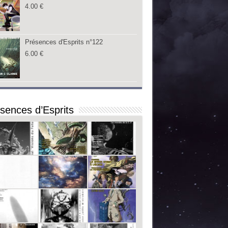
4.00
€
Présences d'Esprits n°122
6.00
€
sences d’Esprits