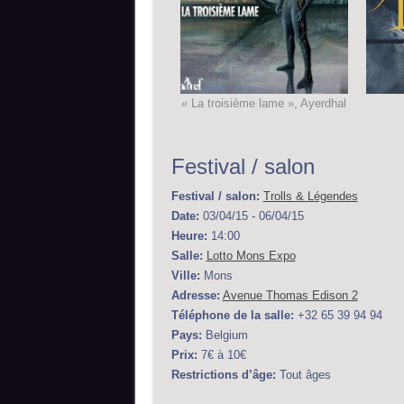
« La troisième lame », Ayerdhal
Festival / salon
Festival / salon:
Trolls & Légendes
Date:
03/04/15 - 06/04/15
Heure:
14:00
Salle:
Lotto Mons Expo
Ville:
Mons
Adresse:
Avenue Thomas Edison 2
Téléphone de la salle:
+32 65 39 94 94
Pays:
Belgium
Prix:
7€ à 10€
Restrictions d’âge:
Tout âges