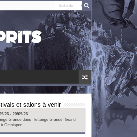
tivals et salons à venir
09/26 - 20/09/26
ange Grande
dans
Hettange Grande, Grand
à
Omnisport