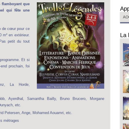
us flamboyant que
App
nel qui fête une
AO
p de cœur pour ce
La 
0 m² en extérieur.
Pas petit du tout
e programme. Et si
end prochain, foi
anz, La Horde
,
b, Ayerdhal, Samantha Bailly, Bruno Brucero, Morgane
Dunyach, etc.
vid Petersen, Ange, Mohamed Aouamri, etc.
ts métrages