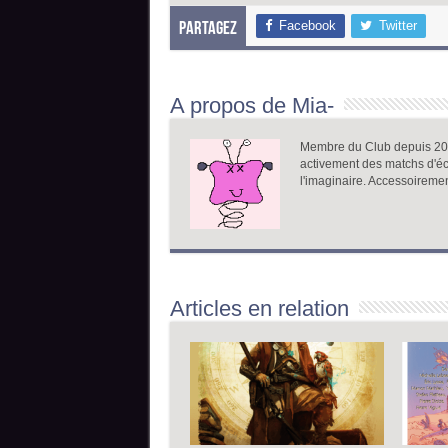
Facebook
Twitter
Partagez
A propos de Mia-
Membre du Club depuis 2005
activement des matchs d'écr
l'imaginaire. Accessoireme
Articles en relation