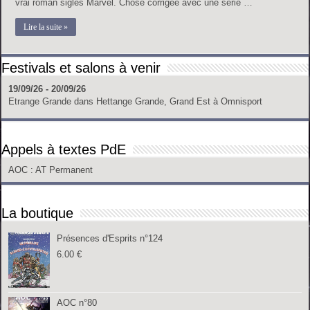
vrai roman siglés Marvel. Chose corrigée avec une série …
Lire la suite »
Festivals et salons à venir
19/09/26 - 20/09/26
Etrange Grande
dans
Hettange Grande, Grand Est
à
Omnisport
Appels à textes PdE
AOC
: AT Permanent
La boutique
Présences d'Esprits n°124
6.00
€
AOC n°80