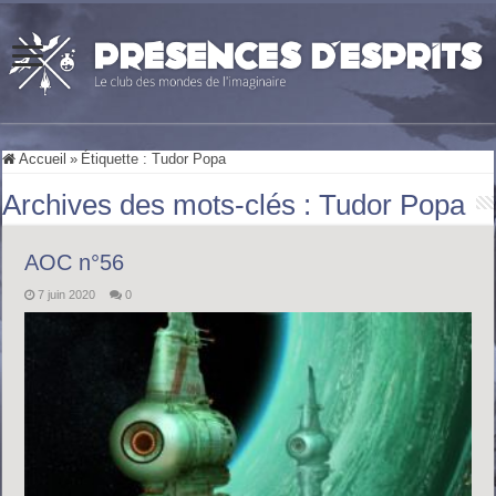
Accueil
»
Étiquette :
Tudor Popa
Archives des mots-clés :
Tudor Popa
AOC n°56
7 juin 2020
0