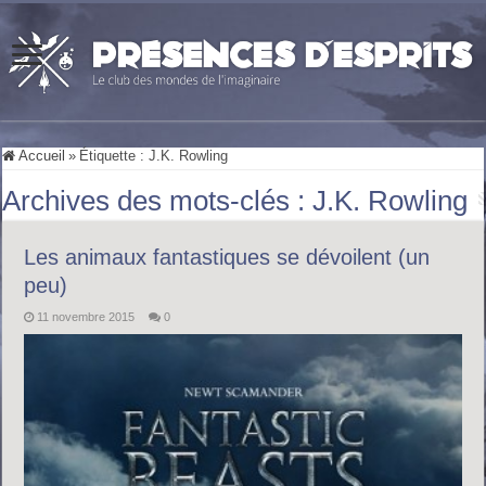
Accueil
»
Étiquette :
J.K. Rowling
Archives des mots-clés :
J.K. Rowling
Les animaux fantastiques se dévoilent (un
peu)
11 novembre 2015
0