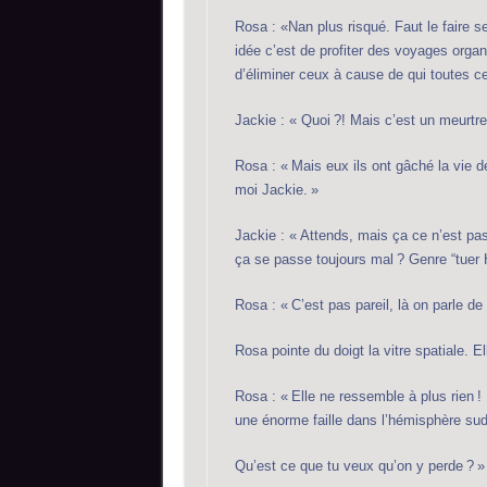
Rosa : «Nan plus risqué. Faut le faire se
idée c’est de profiter des voyages orga
d’éliminer ceux à cause de qui toutes
Jackie : « Quoi ?! Mais c’est un meurtre 
Rosa : « Mais eux ils ont gâché la vie 
moi Jackie. »
Jackie : « Attends, mais ça ce n’est pas 
ça se passe toujours mal ? Genre “tuer Hi
Rosa : « C’est pas pareil, là on parle de 
Rosa pointe du doigt la vitre spatiale. E
Rosa : « Elle ne ressemble à plus rien !
une énorme faille dans l’hémisphère sud
Qu’est ce que tu veux qu’on y perde ? »