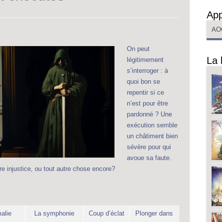
App
AO
On peut
La 
légitimement
s’interroger : à
quoi bon se
repentir si ce
n’est pour être
pardonné ? Une
exécution semble
un châtiment bien
sévère pour qui
avoue sa faute.
re injustice, ou tout autre chose encore?
alie
La symphonie
Coup d’éclat
Plonger dans