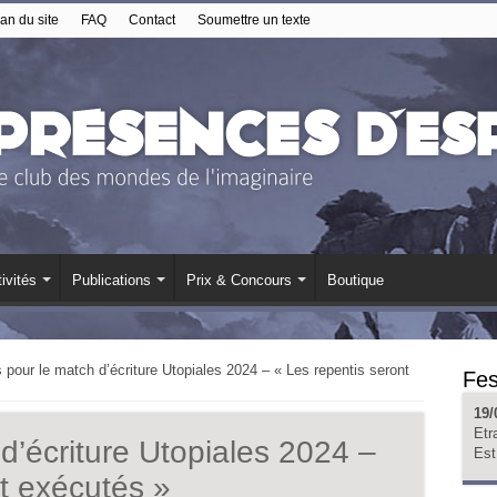
an du site
FAQ
Contact
Soumettre un texte
ivités
Publications
Prix & Concours
Boutique
 pour le match d’écriture Utopiales 2024 – « Les repentis seront
Fes
19/
Etr
d’écriture Utopiales 2024 –
Est
t exécutés »