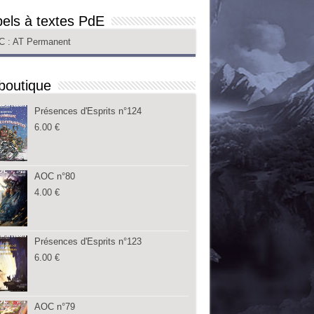
els à textes PdE
C
: AT Permanent
boutique
Présences d'Esprits n°124
6.00
€
AOC n°80
4.00
€
Présences d'Esprits n°123
6.00
€
AOC n°79