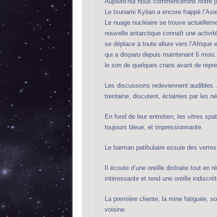
Aujourd’hui nous commencerons notre jou
Le tsunami Kylian a encore frappé l’Asie 
Le nuage nucléaire se trouve actuelleme
nouvelle antarctique connaît une activi
se déplace à toute allure vers l’Afrique
qui a disparu depuis maintenant 6 moi
le son de quelques crans avant de repre
Les discussions redeviennent audibles.
trentaine, discutent, éclairées par les n
En fond de leur entretien, les vitres spa
toujours bleue, et impressionnante.
Le barman patibulaire essuie des verre
Il écoute d’une oreille distraite tout en
intéressante et tend une oreille indiscrèt
La première cliente, la mine fatiguée, so
voisine.