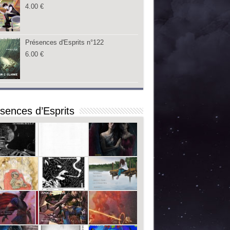
4.00
€
Présences d'Esprits n°122
6.00
€
sences d’Esprits