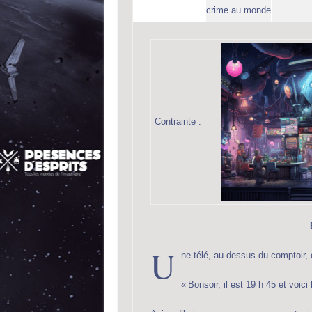
crime au monde
Contrainte :
U
ne télé, au-dessus du comptoir,
« Bonsoir, il est 19 h 45 et voici