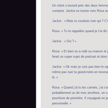
Un client s’assied près des deux femmes
comptoir. Jackie se tourne vers Rosa ave
Jackie : « Mais tu voudrais tuer qui ? C
Rosa: « Tu te rappelles quand je t’ai d
Jackie : « Oui ? »
Rosa: « Et bien on a vidé sa maison et 
ferait un super sujet de podcast et donc j
Jackie: « Ok mais je vois pas bien le ra
même pas tuer ta grand-mère en revenant
là. »
Rosa: « Quand j’ai lu les carnets, j’ai co
probablement un de mes ancêtres, un ce
pourriture de première. Il voyageait en je
personnelle. »