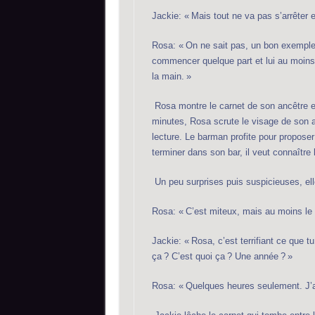
Jackie: « Mais tout ne va pas s’arrêter en
Rosa: « On ne sait pas, un bon exemple, 
commencer quelque part et lui au moins je
la main. »
Rosa montre le carnet de son ancêtre et
minutes, Rosa scrute le visage de son a
lecture. Le barman profite pour proposer
terminer dans son bar, il veut connaître l
Un peu surprises puis suspicieuses, ell
Rosa: « C’est miteux, mais au moins le
Jackie: « Rosa, c’est terrifiant ce que
ça ? C’est quoi ça ? Une année ? »
Rosa: « Quelques heures seulement. J’a