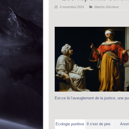
4 novembre 2024
Matchs d'écriture
Est-ce là l’aveuglement de la justice, une pu
Ecologie punitive
Il n’est de pire
Anom