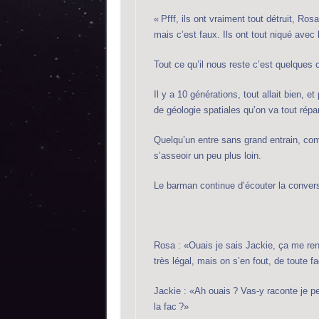
« Pfff, ils ont vraiment tout détruit, Ros
mais c’est faux. Ils ont tout niqué avec l
Tout ce qu’il nous reste c’est quelques
Il y a 10 générations, tout allait bien, e
de géologie spatiales qu’on va tout répar
Quelqu’un entre sans grand entrain, co
s’asseoir un peu plus loin.
Le barman continue d’écouter la convers
Rosa : «Ouais je sais Jackie, ça me rend
très légal, mais on s’en fout, de toute f
Jackie : «Ah ouais ? Vas-y raconte je p
la fac ?»