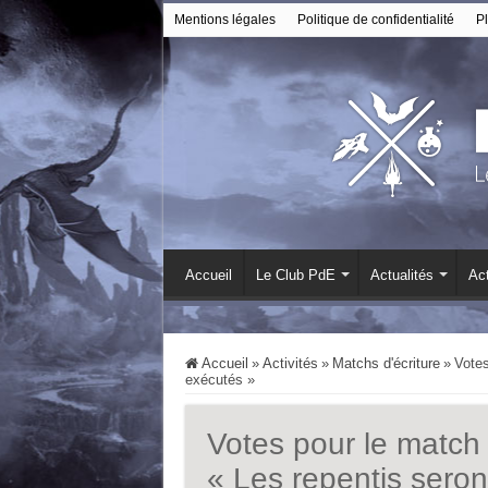
Mentions légales
Politique de confidentialité
Pl
Accueil
Le Club PdE
Actualités
Act
Accueil
»
Activités
»
Matchs d'écriture
»
Votes
exécutés »
Votes pour le match 
« Les repentis seron