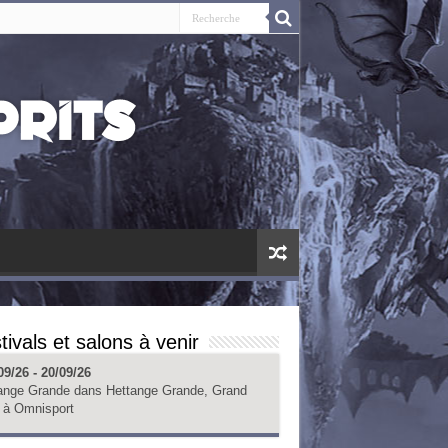
tivals et salons à venir
09/26 - 20/09/26
ange Grande
dans
Hettange Grande, Grand
à
Omnisport