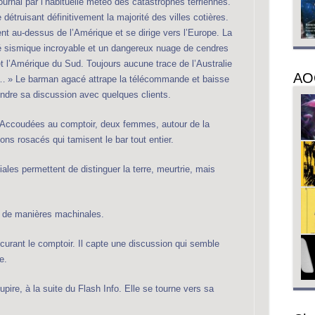
rnal par l’habituelle météo des catastrophes terriennes.
détruisant définitivement la majorité des villes cotières.
nt au-dessus de l’Amérique et se dirige vers l’Europe. La
té sismique incroyable et un dangereux nuage de cendres
 et l’Amérique du Sud. Toujours aucune trace de l’Australie
AO
s… » Le barman agacé attrape la télécommande et baisse
ndre sa discussion avec quelques clients.
 Accoudées au comptoir, deux femmes, autour de la
éons rosacés qui tamisent le bar tout entier.
tiales permettent de distinguer la terre, meurtrie, mais
s de manières machinales.
 récurant le comptoir. Il capte une discussion qui semble
e.
upire, à la suite du Flash Info. Elle se tourne vers sa