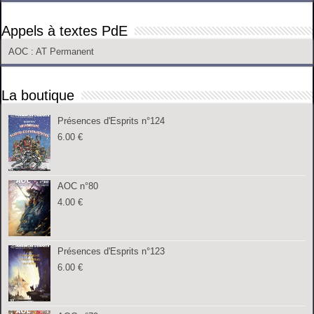
Appels à textes PdE
AOC
: AT Permanent
La boutique
Présences d'Esprits n°124
6.00
€
AOC n°80
4.00
€
Présences d'Esprits n°123
6.00
€