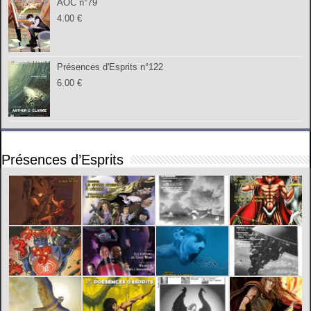
AOC n°79
4.00
€
Présences d'Esprits n°122
6.00
€
Présences d’Esprits