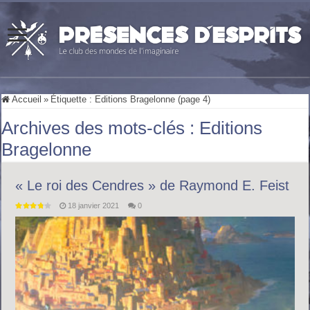
Accueil
»
Étiquette :
Editions Bragelonne
(page 4)
Archives des mots-clés :
Editions
Bragelonne
« Le roi des Cendres » de Raymond E. Feist
18 janvier 2021
0